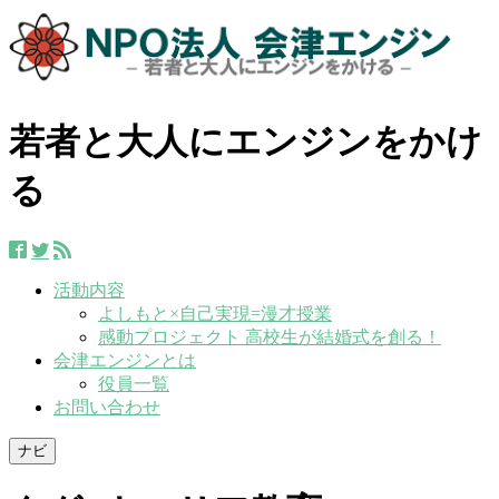
若者と大人にエンジンをかけ
る
活動内容
よしもと×自己実現=漫才授業
感動プロジェクト 高校生が結婚式を創る！
会津エンジンとは
役員一覧
お問い合わせ
ナビ