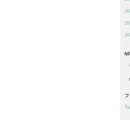
2
2
2
N
福
（
0
フ
Tw