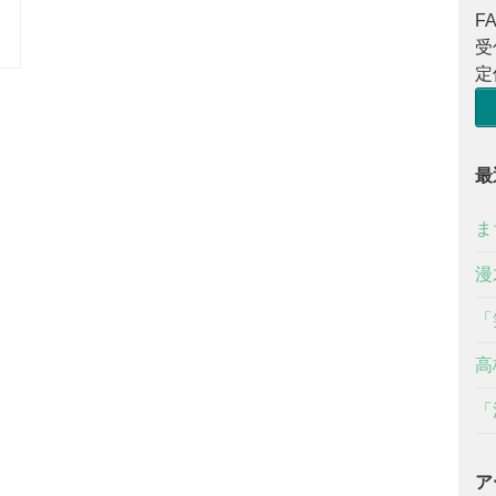
FA
受
定
最
ま
漫
「
高
「
ア